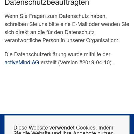
Datenschutzbeauftragten
Wenn Sie Fragen zum Datenschutz haben,
schreiben Sie uns bitte eine E-Mail oder wenden Sie
sich direkt an die für den Datenschutz
verantwortliche Person in unserer Organisation:
Die Datenschutzerklärung wurde mithilfe der
activeMind AG
erstellt (Version #2019-04-10).
Diese Website verwendet Cookies. Indem
KONTAKT
ÜBER UNS
KARRIERE
Sie die Website und ihre Angebote nutzen